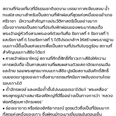
สถานที่ท่องเที่ยวที่มีธรรมชาติงดงาม
บรรยากาศเงียบสงบ
น้ำ
ทะเลใส
เหมาะสำหรับเป็นสถานที่พักผ่อนที่สุดแห่งหนึ่งของอำเภอ
ศรีราชา
มีความสำคัญทางประวัติศาสตร์เป็นอย่างมาก
เนื่องจากเคยเป็นสถานที่ประทับพักผ่อนของพระบาทสมเด็จ
พระเจ้าอยู่หัวถึงสามพระองค์ด้วยกันคือ
รัชกาลที่
4
รัชกาลที่
5
และรัชกาลที่
6
โดยรัชกาลที่
5
ได้โปรดเกล้าฯ
ให้สร้างพระราชฐาน
บนเกาะนี้ขึ้นเป็นแห่งแรกเพื่อเป็นสถานที่ประทับในฤดูร้อน
สถานที่
สำคัญบนเกาะสีชัง
ได้แก่
•
ศาลเจ้าพ่อ
เขาใหญ่
สถานที่ศักดิ์สิทธิ์ที่ชาวเกาะสีชังให้ความ
เคารพนับถือ
เป็นศาสนสถานที่ผสมผสานด้วยสถาปัตยกรรมจีน
และไทย
รอยพระพุทธบาทบนเกาะสีชัง
ปูชนียสถานอันศักดิ์สิทธิ์
บนยอดเขาสูง
ของเกาะซึ่งสามารถชมทัศนียภาพอันงดงามโดย
รอบเกาะได้
•
ถ้ำจักรพงษ์
และเหนือถ้ำขึ้นไปบนยอดเขาได้แก่
“
พระเหลือง
”
พระพุทธรูปปางสมาธิองค์ใหญ่ที่มีชื่ออย่างเป็นทางการว่า
“
หลวง
พ่อศรีสุขมหาจักรเพชร
”
•
ช่องเขาขาด
หรือช่องอิศริยาภรณ์
จุดชมวิวซึ่งเป็นที่นิยมมาก
ที่สุดแห่งหนึ่งของเกาะ
ซึ่งผู้คนมักจะมาเยี่ยมชมในตอนเย็น