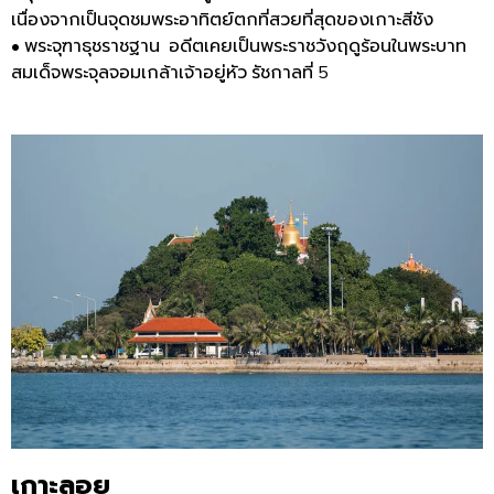
เนื่องจากเป็นจุดชมพระอาทิตย์ตกที่สวยที่สุดของเกาะสีชัง
•
พระจุฑาธุชราชฐาน
อดีตเคยเป็นพระราชวังฤดูร้อนในพระบาท
สมเด็จพระจุลจอมเกล้าเจ้าอยู่หั
ว
รัชกาลที่
5
เกาะลอย