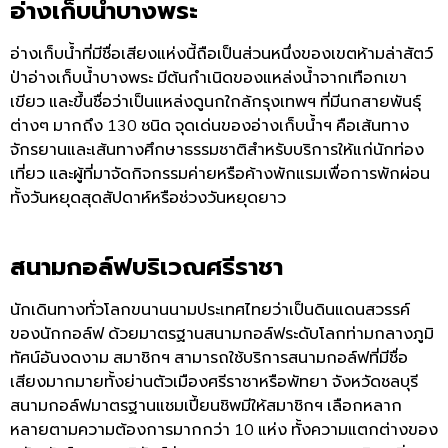
อ่างเก็บน้ำบางพระ
อ่างเก็บน้ำที่มีชื่อเสียงแห่งนี้ถือเป็นส่วนหนึ่งของเขตห้ามล่าสัตว์
ป่าอ่างเก็บน้ำบางพระ
มีต้นกำเนิดของแหล่งน้ำจากเทือกเขา
เขียว
และขึ้นชื่อว่าเป็นแหล่งดูนกใกล้กรุงเทพฯ
ที่มีนกสายพันธุ์
ต่างๆ
มากถึง
130
ชนิด
จุดเด่นของอ่างเก็บน้ำฯ
คือเส้นทาง
จักรยานและเส้นทางศึกษาธรรมชาติสำหรับบริการให้แก่นักท่อง
เที่ยว
และผู้ที่มาจัดกิจกรรมค่ายหรือค้างพักแรมเพื่อการพักผ่อน
ทั้งวันหยุดสุดสัปดาห์หรือช่วงวันหยุดยาว
สนามกอล์ฟบริเวณศรีราชา
นักเดินทางทั่วโลกขนานนามประเทศไทยว่าเป็นดินแดนสวรรค์
ของนักกอล์ฟ
ด้วยมาตรฐานสนามกอล์ฟระดับโลกท่ามกลางภูมิ
ทัศน์อันงดงาม
สมาชิกฯ
สามารถใช้บริการสนามกอล์ฟที่มีชื่อ
เสียงมากมายทั้งย่านตัวเมืองศรีราชาหรือพัทยา
จังหวัดชลบุรี
สนามกอล์ฟมาตรฐานแชมเปี้ยนชิพมีให้สมาชิกฯ
เลือกหลาก
หลายตามความต้องการมากกว่า
10
แห่ง
ทั้งความแตกต่างของ