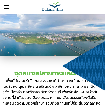
จุดหมายปลายทางแห่งเอเชีย
บนพื้นที่อันสงบร่มรื่นของธรรมชาติท่ามกลางเนินเขากว่า
3
เฮค
เตอร์ของ
ดุลภาฮิลล์
เรสซิเดนซ์
สมาชิก
ของเราสามารถเดินทาง
สู่ตัวเมืองอำเภอศรีราชา
จังหวัดชลบุรี
เพื่อพักผ่อนหย่อนใจกับ
สถานที่สำคัญของเมือง
บรรยากาศและวัฒนธรรมท้องถิ่นริม
ทะเลอันงดงามของศรีราชา
รวมถึงสถานที่ที่มีชื่อเสียงใกล้เคียง